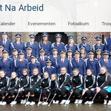
t Na Arbeid
Kalender
Evenementen
Fotoalbum
Troo